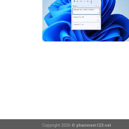
Copyright 2026 ©
phanmem123.net